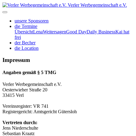
Verler Werbegemeinschaft e.V.
unsere Sponsoren
die Termine
Übersicht
Lena
Weitersagen
Good Day
Daily Business
Kai hat
frei
der Becher
die Location
Impressum
Angaben gemäß § 5 TMG
Verler Werbegemeinschaft e.V.
Oesterwieher Straße 20
33415 Verl
Vereinsregister: VR 741
Registergericht: Amtsgericht Gütersloh
Vertreten durch:
Jens Niederschulte
Sebastian Kraatz